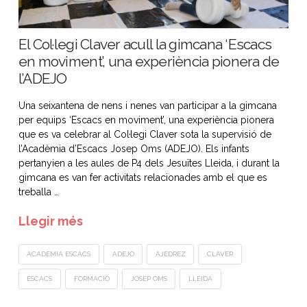
El Col·legi Claver acull la gimcana ‘Escacs
en moviment’, una experiència pionera de
l’ADEJO
Una seixantena de nens i nenes van participar a la gimcana
per equips ‘Escacs en moviment’, una experiència pionera
que es va celebrar al Col·legi Claver sota la supervisió de
l’Acadèmia d’Escacs Josep Oms (ADEJO). Els infants
pertanyien a les aules de P4 dels Jesuïtes Lleida, i durant la
gimcana es van fer activitats relacionades amb el que es
treballa …
Llegir més
ACADÈMIA ESCACS
ADEJO
AJEDREZ
CLAVER
ESCACS
FORMACIÓ
JOSEP OMS
LLEIDA