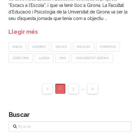
“Escacs a l’Escola”, i que va tenir lloc a Girona. La Facultat
d’Educació i Psicologia de la Universitat de Girona va ser la
seu d’aquesta jornada que tenia com a objectiu …
Llegir més
ADEJO
AJEDREZ
ESCACS
ESCOLES
FORMACIÓ
JOSEP OMS
LLEIDA
OMS
UNIVERSITAT GIRONA
1
2
3
...
4
Buscar
Buscar