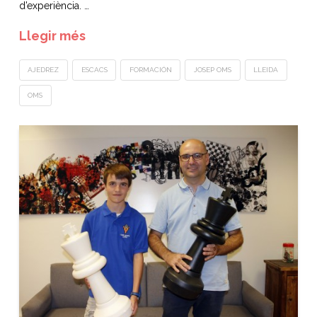
d’experiència. …
Llegir més
AJEDREZ
ESCACS
FORMACIÓN
JOSEP OMS
LLEIDA
OMS