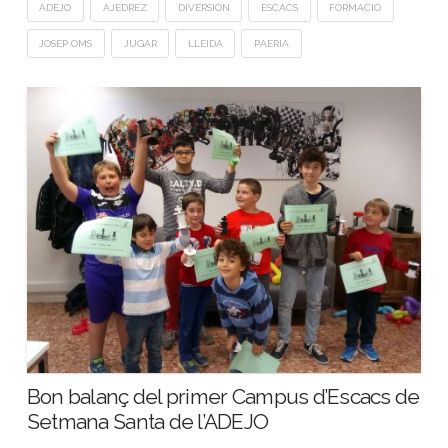
ADEJO
AJEDREZ
DIVERSIÓN
ESCACS
FORMACIÓ
JOSEP OMS
JUGAR
LLEIDA
PAERIA
Bon balanç del primer Campus d’Escacs de
Setmana Santa de l’ADEJO