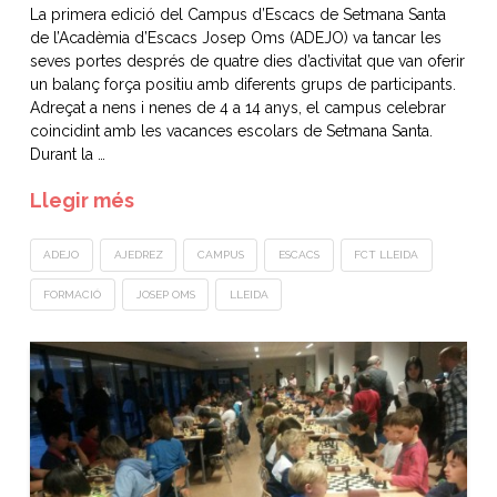
La primera edició del Campus d’Escacs de Setmana Santa
de l’Acadèmia d’Escacs Josep Oms (ADEJO) va tancar les
seves portes després de quatre dies d’activitat que van oferir
un balanç força positiu amb diferents grups de participants.
Adreçat a nens i nenes de 4 a 14 anys, el campus celebrar
coincidint amb les vacances escolars de Setmana Santa.
Durant la …
Llegir més
ADEJO
AJEDREZ
CAMPUS
ESCACS
FCT LLEIDA
FORMACIÓ
JOSEP OMS
LLEIDA