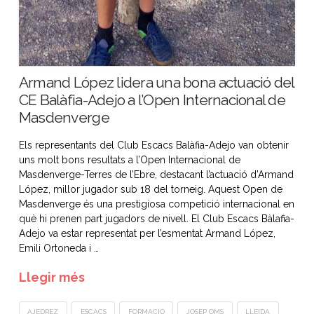
Armand López lidera una bona actuació del
CE Balàfia-Adejo a l’Open Internacional de
Masdenverge
Els representants del Club Escacs Balàfia-Adejo van obtenir
uns molt bons resultats a l’Open Internacional de
Masdenverge-Terres de l’Ebre, destacant l’actuació d’Armand
López, millor jugador sub 18 del torneig. Aquest Open de
Masdenverge és una prestigiosa competició internacional en
què hi prenen part jugadors de nivell. El Club Escacs Bàlafia-
Adejo va estar representat per l’esmentat Armand López,
Emili Ortoneda i …
Llegir més
AJEDREZ
ESCACS
FORMACIÓ
JOSEP OMS
LLEIDA