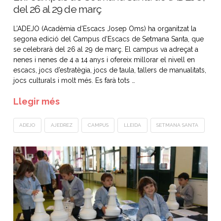
del 26 al 29 de març
L’ADEJO (Acadèmia d’Escacs Josep Oms) ha organitzat la
segona edició del Campus d’Escacs de Setmana Santa, que
se celebrarà del 26 al 29 de març. El campus va adreçat a
nenes i nenes de 4 a 14 anys i ofereix millorar el nivell en
escacs, jocs d’estratègia, jocs de taula, tallers de manualitats,
jocs culturals i molt més. Es farà tots …
Llegir més
ADEJO
AJEDREZ
CAMPUS
LLEIDA
SETMANA SANTA