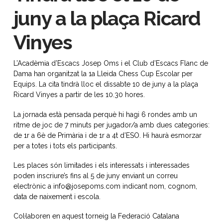
juny a la plaça Ricard
Vinyes
L’Acadèmia d’Escacs Josep Oms i el Club d’Escacs Flanc de
Dama han organitzat la 1a Lleida Chess Cup Escolar per
Equips. La cita tindrà lloc el dissabte 10 de juny a la plaça
Ricard Vinyes a partir de les 10.30 hores.
La jornada està pensada perquè hi hagi 6 rondes amb un
ritme de joc de 7 minuts per jugador/a amb dues categories:
de 1r a 6è de Primària i de 1r a 4t d’ESO. Hi haurà esmorzar
per a totes i tots els participants.
Les places són limitades i els interessats i interessades
poden inscriure’s fins al 5 de juny enviant un correu
electrònic a info@josepoms.com indicant nom, cognom,
data de naixement i escola.
Col·laboren en aquest torneig la Federació Catalana