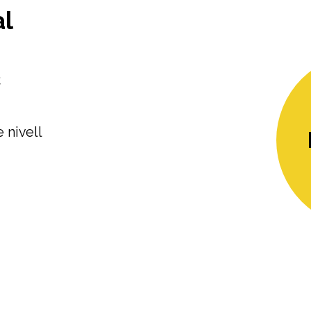
al
€
 nivell