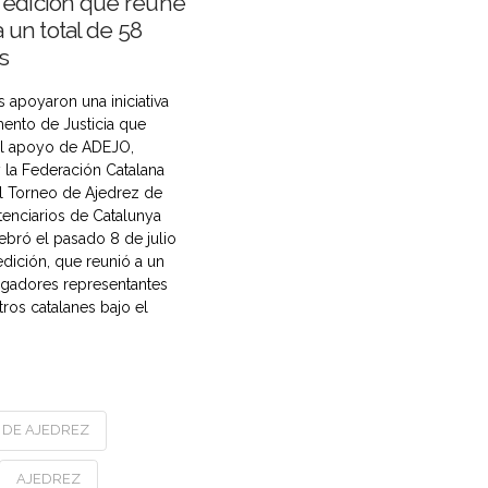
edición que reúne
a un total de 58
s
 apoyaron una iniciativa
ento de Justicia que
el apoyo de ADEJO,
la Federación Catalana
l Torneo de Ajedrez de
tenciarios de Catalunya
lebró el pasado 8 de julio
dición, que reunió a un
jugadores representantes
ros catalanes bajo el
 DE AJEDREZ
AJEDREZ