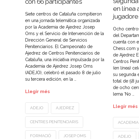
segunda 
con 66 participantes
en línea 
Siete centros de Cataluña compitieron
jugadore
en una jornada telemática organizada
por la Academia de Ajedrez Josep
Ocho centros
Oms y el Servicio de Intervención de la
del Departam
Dirección General de Servicios
cuenta con 
Penitenciarios. El Campeonato de
Chess.com y 
Ajedrez de Centros Penitenciarios de
de Ajedrez E
Cataluña, una iniciativa impulsada por la
Centros Peni
Academia de Ajedrez Josep Oms
(en línea) ce
(ADEJO), celebró el pasado 8 de julio
su segunda e
su tercera edición, en la …
total de 58 
de ocho cent
Llegir més
lema ‘No …
Llegir més
ADEJO
AJEDREZ
CENTRES PENITENCIARIS
ACADEMIA
FORMACIÓ
JOSEP OMS
ADEJO