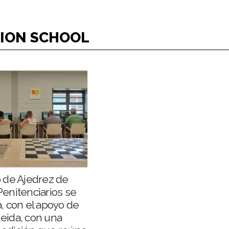
TION SCHOOL
o de Ajedrez de
enitenciarios se
, con el apoyo de
eida, con una