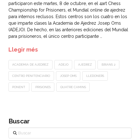
participaron este martes, 8 de octubre, en el 4art Chess
Championship for Prisioners, el Mundial online de ajedrez
para internos reclusos. Estos centros son los cuatro en los
que imparte clases la Academia de Ajedrez Josep Oms
(ADEJO). De hecho, en las anteriores ediciones del Mundial
para prisioneros, el único centro participante …
Llegir més
ACADEMIA DE AJEDREZ
ADEJO
AJEDREZ
BRIANS 2
CENTRO PENITENCIARIO
JOSEP OMS
LLEDONERS
PONENT
PRISIONES
QUATRE CAMINS
Buscar
Buscar