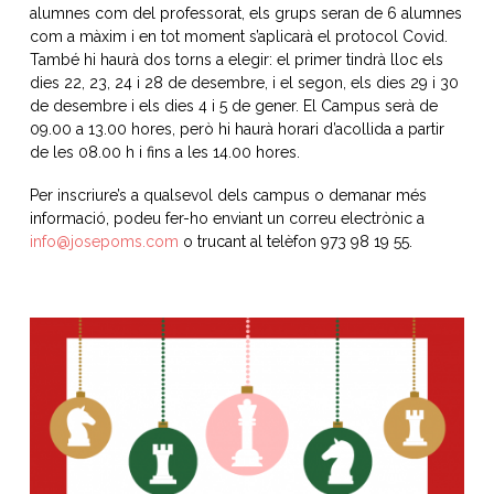
alumnes com del professorat, els grups seran de 6 alumnes
com a màxim i en tot moment s’aplicarà el protocol Covid.
També hi haurà dos torns a elegir: el primer tindrà lloc els
dies 22, 23, 24 i 28 de desembre, i el segon, els dies 29 i 30
de desembre i els dies 4 i 5 de gener. El Campus serà de
09.00 a 13.00 hores, però hi haurà horari d’acollida a partir
de les 08.00 h i fins a les 14.00 hores.
Per inscriure’s a qualsevol dels campus o demanar més
informació, podeu fer-ho enviant un correu electrònic a
info@josepoms.com
o trucant al telèfon 973 98 19 55.