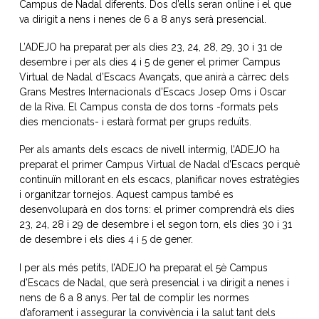
Campus de Nadal diferents. Dos d’ells seran online i el que
va dirigit a nens i nenes de 6 a 8 anys serà presencial.
L’ADEJO ha preparat per als dies 23, 24, 28, 29, 30 i 31 de
desembre i per als dies 4 i 5 de gener el primer Campus
Virtual de Nadal d’Escacs Avançats, que anirà a càrrec dels
Grans Mestres Internacionals d’Escacs Josep Oms i Oscar
de la Riva. El Campus consta de dos torns -formats pels
dies mencionats- i estarà format per grups reduïts.
Per als amants dels escacs de nivell intermig, l’ADEJO ha
preparat el primer Campus Virtual de Nadal d’Escacs perquè
continuïn millorant en els escacs, planificar noves estratègies
i organitzar tornejos. Aquest campus també es
desenvoluparà en dos torns: el primer comprendrà els dies
23, 24, 28 i 29 de desembre i el segon torn, els dies 30 i 31
de desembre i els dies 4 i 5 de gener.
I per als més petits, l’ADEJO ha preparat el 5è Campus
d’Escacs de Nadal, que serà presencial i va dirigit a nenes i
nens de 6 a 8 anys. Per tal de complir les normes
d’aforament i assegurar la convivència i la salut tant dels