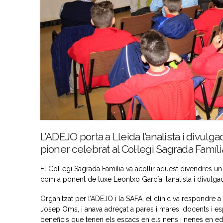
L’ADEJO porta a Lleida l’analista i divul
pioner celebrat al Col·legi Sagrada Famíli
El Col·legi Sagrada Família va acollir aquest divendres un
com a ponent de luxe Leontxo García, l’analista i divul
Organitzat per l’ADEJO i la SAFA, el clínic va respondre a 
Josep Oms, i anava adreçat a pares i mares, docents i esp
beneficis que tenen els escacs en els nens i nenes en ed