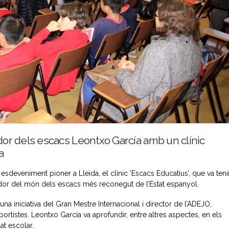
gador dels escacs Leontxo García amb un clínic
a
 esdeveniment pioner a Lleida, el clínic ‘Escacs Educatius’, que va teni
gador del món dels escacs més reconegut de l’Estat espanyol.
una iniciativa del Gran Mestre Internacional i director de l’ADEJO,
ortistes. Leontxo García va aprofundir, entre altres aspectes, en els
at escolar.