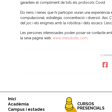
garanteix el compliment de tots els protocols Covid.
Els nens i nenes que hi participin viuran una experiènci
computacional, estratègia, concentració i diversió. Aix
del joc i els enigmes amb la robòtica i dels escacs. L’es
Les persones interessades poden posar-se contacte amb
la seva pàgina web:
www.chessbotic.com
.
COMPAR
Inici
CURSOS
Acadèmia
PRESENCIALS
Campus i estades