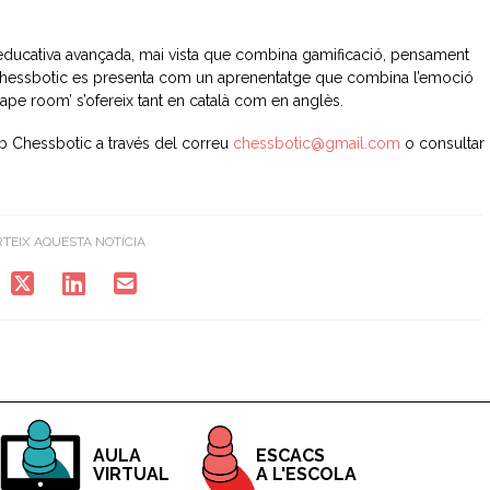
a educativa avançada, mai vista que combina gamificació, pensament
í, Chessbotic es presenta com un aprenentatge que combina l’emoció
cape room’ s’ofereix tant en català com en anglès.
 Chessbotic a través del correu
chessbotic@gmail.com
o consultar
TEIX AQUESTA NOTÍCIA
ESCACS
AULA
A L'ESCOLA
VIRTUAL