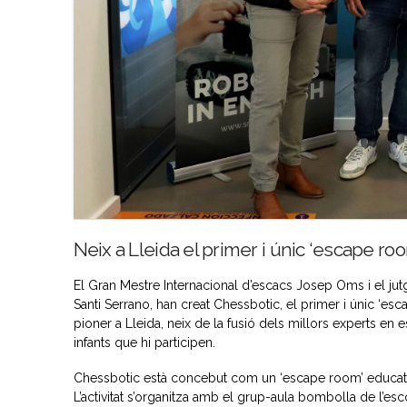
Neix a Lleida el primer i únic ‘escape ro
El Gran Mestre Internacional d’escacs Josep Oms i el ju
Santi Serrano, han creat Chessbotic, el primer i únic ‘es
pioner a Lleida, neix de la fusió dels millors experts en 
infants que hi participen.
Chessbotic està concebut com un ‘escape room’ educatiu
L’activitat s’organitza amb el grup-aula bombolla de l’esc