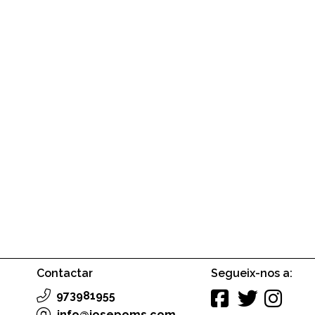
Contactar
Segueix-nos a:
973981955
info@josepoms.com