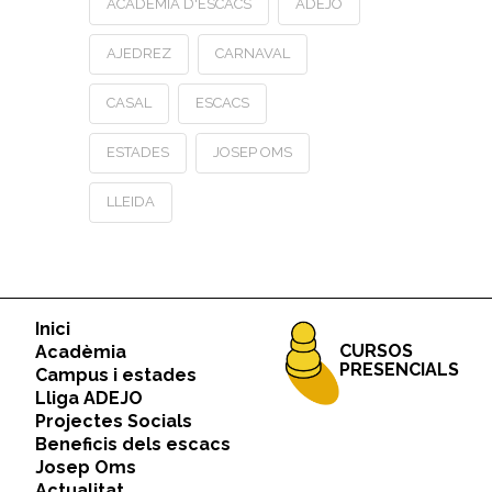
ACADÈMIA D'ESCACS
ADEJO
AJEDREZ
CARNAVAL
CASAL
ESCACS
ESTADES
JOSEP OMS
LLEIDA
Inici
CURSOS
Acadèmia
PRESENCIALS
Campus i estades
Lliga ADEJO
Projectes Socials
Beneficis dels escacs
Josep Oms
Actualitat