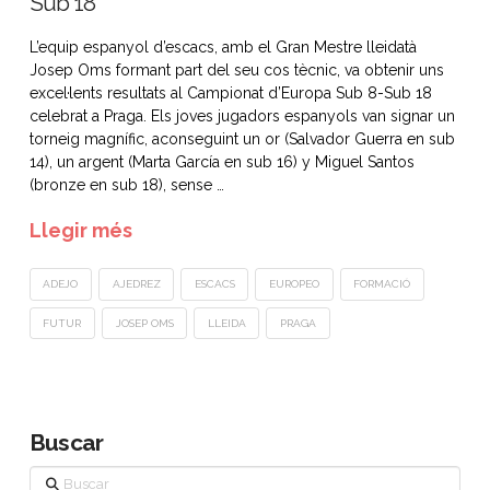
Sub 18
L’equip espanyol d’escacs, amb el Gran Mestre lleidatà
Josep Oms formant part del seu cos tècnic, va obtenir uns
excel·lents resultats al Campionat d’Europa Sub 8-Sub 18
celebrat a Praga. Els joves jugadors espanyols van signar un
torneig magnífic, aconseguint un or (Salvador Guerra en sub
14), un argent (Marta García en sub 16) y Miguel Santos
(bronze en sub 18), sense …
Llegir més
ADEJO
AJEDREZ
ESCACS
EUROPEO
FORMACIÓ
FUTUR
JOSEP OMS
LLEIDA
PRAGA
Buscar
Buscar