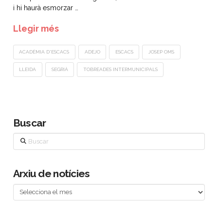
i hi haurà esmorzar …
Llegir més
ACADÈMIA D'ESCACS
ADEJO
ESCACS
JOSEP OMS
LLEIDA
SEGRIÀ
TOBREADES INTERMUNICIPALS
Buscar
Buscar
Arxiu de notícies
Arxiu
de
notícies