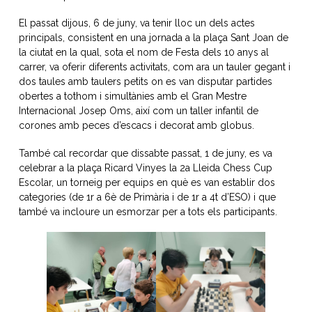
El passat dijous, 6 de juny, va tenir lloc un dels actes
principals, consistent en una jornada a la plaça Sant Joan de
la ciutat en la qual, sota el nom de Festa dels 10 anys al
carrer, va oferir diferents activitats, com ara un tauler gegant i
dos taules amb taulers petits on es van disputar partides
obertes a tothom i simultànies amb el Gran Mestre
Internacional Josep Oms, així com un taller infantil de
corones amb peces d’escacs i decorat amb globus.
També cal recordar que dissabte passat, 1 de juny, es va
celebrar a la plaça Ricard Vinyes la 2a Lleida Chess Cup
Escolar, un torneig per equips en què es van establir dos
categories (de 1r a 6è de Primària i de 1r a 4t d’ESO) i que
també va incloure un esmorzar per a tots els participants.