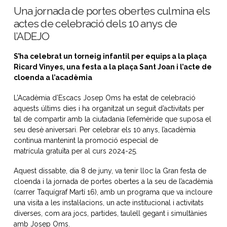
Una jornada de portes obertes culmina els
actes de celebració dels 10 anys de
l’ADEJO
S’ha celebrat un torneig infantil per equips a la plaça
Ricard Vinyes, una festa a la plaça Sant Joan i l’acte de
cloenda a l’acadèmia
L’Acadèmia d’Escacs Josep Oms ha estat de celebració
aquests últims dies i ha organitzat un seguit d’activitats per
tal de compartir amb la ciutadania l’efemèride que suposa el
seu desè aniversari. Per celebrar els 10 anys, l’acadèmia
continua mantenint la promoció especial de
matrícula gratuïta per al curs 2024-25.
Aquest dissabte, dia 8 de juny, va tenir lloc la Gran festa de
cloenda i la jornada de portes obertes a la seu de l’acadèmia
(carrer Taquígraf Martí 16), amb un programa que va incloure
una visita a les instal·lacions, un acte institucional i activitats
diverses, com ara jocs, partides, taulell gegant i simultànies
amb Josep Oms.