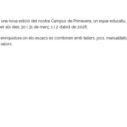
na nova edició del nostre Campus de Primavera, un espai educatiu,
er als dies 30 i 31 de març, 1 i 2 d’abril de 2026.
a enriquidora on els escacs es combinen amb tallers, jocs, manualitats 
 valors.