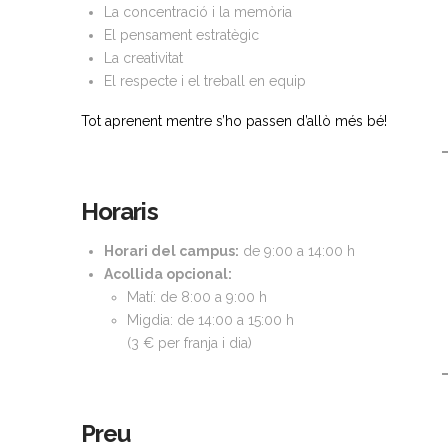
La concentració i la memòria
El pensament estratègic
La creativitat
El respecte i el treball en equip
Tot aprenent mentre s’ho passen d’allò més bé!
Horaris
Horari del campus:
de 9:00 a 14:00 h
Acollida opcional:
Matí: de 8:00 a 9:00 h
Migdia: de 14:00 a 15:00 h
(3 € per franja i dia)
Preu