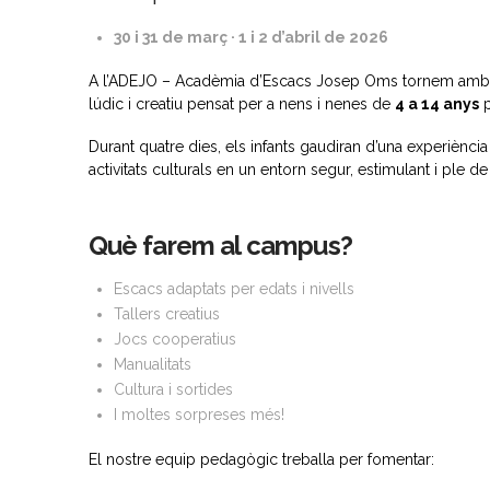
30 i 31 de març · 1 i 2 d’abril de 2026
A l’ADEJO – Acadèmia d’Escacs Josep Oms tornem amb u
lúdic i creatiu pensat per a nens i nenes de
4 a 14 anys
p
Durant quatre dies, els infants gaudiran d’una experiènci
activitats culturals en un entorn segur, estimulant i ple de
Què farem al campus?
Escacs adaptats per edats i nivells
Tallers creatius
Jocs cooperatius
Manualitats
Cultura i sortides
I moltes sorpreses més!
El nostre equip pedagògic treballa per fomentar: