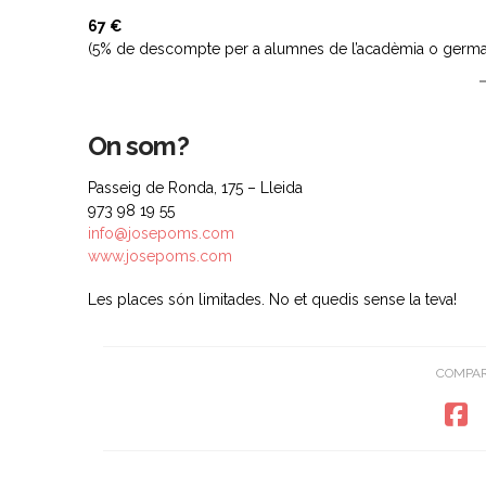
67 €
(5% de descompte per a alumnes de l’acadèmia o germa
On som?
Passeig de Ronda, 175 – Lleida
973 98 19 55
info@josepoms.com
www.josepoms.com
Les places són limitades. No et quedis sense la teva!
COMPAR