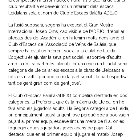
la competició i a la formació, en una fusió que ha de dur el
club resultant a esdevenir tot un referent dels escacs
lleidatans sota el nom de Club d’Escacs Balàfia-ADEJO.
La fusió suposarà, segons ha explicat el Gran Mestre
Internacional Josep Oms, cap visible de l’ADEJO, “treballar
plegats des de l’Acadèmia, on hi tenim molts nens, amb el
Club d’Escacs de l’Associació de Veïns de Balàfia, que
sempre ha estat un referent social a la ciutat de Lleida.
L’objectiu és ajuntar la seva part social i esportiva d’adults
amb la nostra part més infantil i fer una mica un h, adultsona
categoria de Lleida,,ar els escacs a la ciutat de Lleidaacs a
tots els nivells, períbrid entre la part social i la part esportiva,
tant de gent gran com de gent jove”.
El Club d’Escacs Balàfia-ADEJO competirà d’entrada en dos
categories: la Preferent, que és la màxima de Lleida, on ho
farà amb els jugadors adults, i la Segona categoria de Lleida,
on principalment jugarà la gent jove perquè poc a poc vagin
pujant al primer equip, esdevenint una mena de filial on es
foguegin aquests jugadors joves abans de pujar. Cal
destacar que en el primer equip hi jugarà el mateix Josep