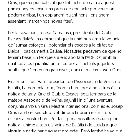
Oms, que ha puntualitzat que l’objectiu de cara a aquest
primer any és tenir “una presa de contacte per veure on
podem arribar, i un cop anem pujant nens i ens anem
assentant, marcar-nos noves fites”.
Per la seva part, Teresa Camarasa, presidenta del Club
Escacs Balàfia, ha comentat que la unió neix amb la voluntat
de “sumar esforços i potenciar els escacs a la ciutat de
Lleida, i bàsicament a Balàfia. Nosaltres pecàvem de que no
teníem base, un fet que ara ens aportarà l’ADEJO”, amb la
qual cosa es garantirà un relleu per als actuals jugadors
adults, que “tenen un gran nivell, com el mateix Josep Oms.
Finalment, Toni Baró, president de l’Associació de Veïns de
Balàfia, ha comentat que, “com a barri, per a nosaltres és la
notícia de l’any. Que el Club d’Escacs, sota l’empara de la
mateixa Associació de Veïns, s’ajunti i iniciï una aventura
conjunta amb un Gran Mestre Internacional com és el Josep
Oms i amb el seu club, vol dir que tindrem els millors
escacs al nostre barri. Per tant, per a nosaltres és una gran
notícia i animo a tots els veïns de Balàfia i de Lleida a que
vinguin a participar d’aquest projecte”. Baró també ha volgut