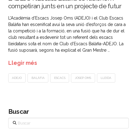
competiran junts en un projecte de futur
L’Acadèmia d’Escacs Josep Oms (ADEJO) i el Club Escacs
Balàfia han escenificat avui la seva unió d’esforços de cara a
la competició i a la formació, en una fusió que ha de dur el
club resultant a esdevenir tot un referent dels escacs
lleidatans sota el nom de Club d’Escacs Balàfia-ADEJO. La
fusió suposarà, segons ha explicat el Gran Mestre …
Llegir més
ADEJO
BALÀFIA
ESCACS
JOSEP OMS
LLEIDA
Buscar
Buscar