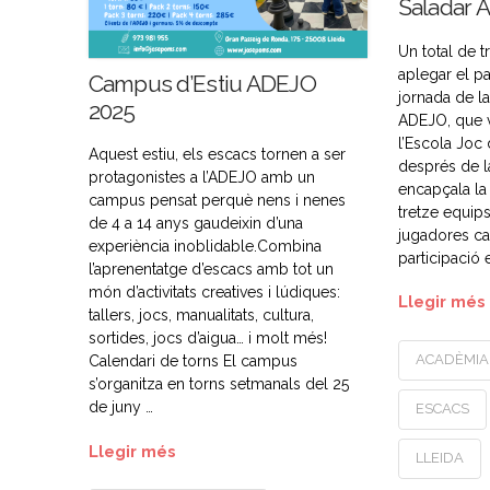
Saladar 
Un total de t
aplegar el pa
Campus d’Estiu ADEJO
jornada de la
2025
ADEJO, que v
l’Escola Joc 
Aquest estiu, els escacs tornen a ser
després de la
protagonistes a l’ADEJO amb un
encapçala la 
campus pensat perquè nens i nenes
tretze equips
de 4 a 14 anys gaudeixin d’una
jugadores ca
experiència inoblidable.Combina
participació
l’aprenentatge d’escacs amb tot un
món d’activitats creatives i lúdiques:
Llegir més
tallers, jocs, manualitats, cultura,
sortides, jocs d’aigua… i molt més!
ACADÈMIA
Calendari de torns El campus
s’organitza en torns setmanals del 25
de juny …
ESCACS
Llegir més
LLEIDA