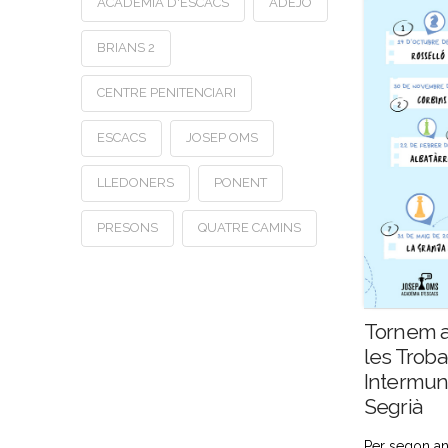
ACADÈMIA D'ESCACS
ADEJO
BRIANS 2
CENTRE PENITENCIARI
ESCACS
JOSEP OMS
LLEDONERS
PONENT
PRESONS
QUATRE CAMINS
Tornem a
les Trob
Intermuni
Segrià
Per segon an