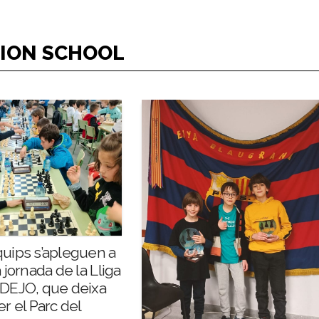
TION SCHOOL
quips s’apleguen a
a jornada de la Lliga
ADEJO, que deixa
er el Parc del