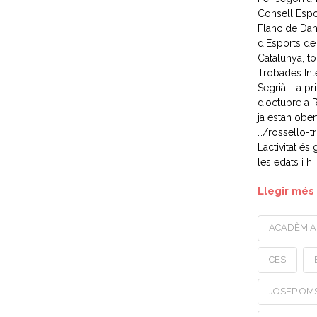
Consell Espor
Flanc de Dam
d’Esports de 
Catalunya, to
Trobades Int
Segrià. La pr
d’octubre a R
ja estan ober
…/rossello-t
L’activitat és
les edats i hi
Llegir més
ACADÈMIA
CES
JOSEP OM