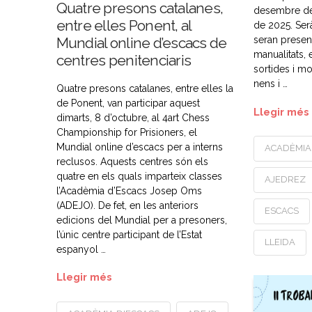
Quatre presons catalanes,
desembre de 
entre elles Ponent, al
de 2025. Ser
seran present
Mundial online d’escacs de
manualitats, e
centres penitenciaris
sortides i mo
nens i …
Quatre presons catalanes, entre elles la
de Ponent, van participar aquest
Llegir més
dimarts, 8 d’octubre, al 4art Chess
Championship for Prisioners, el
Mundial online d’escacs per a interns
ACADÈMIA
reclusos. Aquests centres són els
quatre en els quals imparteix classes
AJEDREZ
l’Acadèmia d’Escacs Josep Oms
(ADEJO). De fet, en les anteriors
ESCACS
edicions del Mundial per a presoners,
l’únic centre participant de l’Estat
LLEIDA
espanyol …
Llegir més