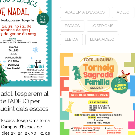
ACADÈMIA D'ESCACS
ADEJO
ESCACS
JOSEP OMS
LLEIDA
LLIGA ADEJO
adal, t’esperem al
e l’ADEJO per
audint dels escacs
d’Escacs Josep Oms torna
l Campus d’Escacs de
 dies 23, 24, 27, 30 i 31 de