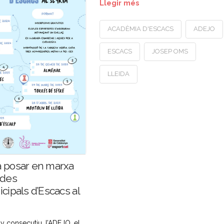
Llegir més
ACADÈMIA D'ESCACS
ADEJO
ESCACS
JOSEP OMS
LLEIDA
 posar en marxa
ades
cipals d’Escacs al
y consecutiu, l’ADEJO, el