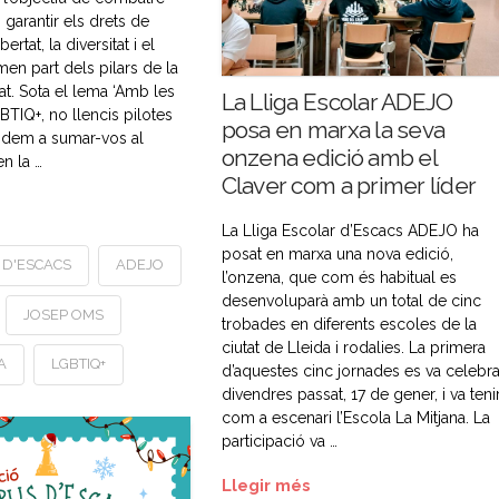
i garantir els drets de
ertat, la diversitat i el
en part dels pilars de la
at. Sota el lema ‘Amb les
La Lliga Escolar ADEJO
TIQ+, no llencis pilotes
posa en marxa la seva
videm a sumar-vos al
onzena edició amb el
n la …
Claver com a primer líder
La Lliga Escolar d’Escacs ADEJO ha
posat en marxa una nova edició,
 D'ESCACS
ADEJO
l’onzena, que com és habitual es
desenvoluparà amb un total de cinc
JOSEP OMS
trobades en diferents escoles de la
ciutat de Lleida i rodalies. La primera
A
LGBTIQ+
d’aquestes cinc jornades es va celebra
divendres passat, 17 de gener, i va teni
com a escenari l’Escola La Mitjana. La
participació va …
Llegir més