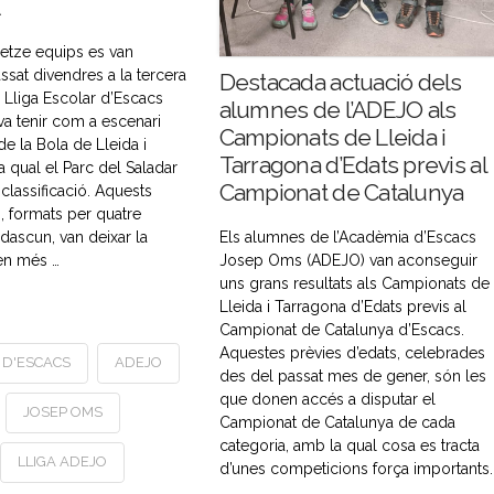
A
retze equips es van
ssat divendres a la tercera
Destacada actuació dels
 Lliga Escolar d’Escacs
alumnes de l’ADEJO als
a tenir com a escenari
Campionats de Lleida i
de la Bola de Lleida i
Tarragona d’Edats previs al
 qual el Parc del Saladar
Campionat de Catalunya
classificació. Aquests
, formats per quatre
dascun, van deixar la
Els alumnes de l’Acadèmia d’Escacs
 en més …
Josep Oms (ADEJO) van aconseguir
uns grans resultats als Campionats de
Lleida i Tarragona d’Edats previs al
Campionat de Catalunya d’Escacs.
Aquestes prèvies d’edats, celebrades
 D'ESCACS
ADEJO
des del passat mes de gener, són les
que donen accés a disputar el
JOSEP OMS
Campionat de Catalunya de cada
categoria, amb la qual cosa es tracta
LLIGA ADEJO
d’unes competicions força importants.
…