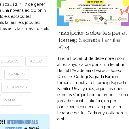
2024 i 2, 3 i 7 de gener
à una novena edició on hi
s els escacs, les
ls tallers, els jocs, les
ltes activitats més. Tots els
Inscripcions obertes per al
Torneig Sagrada Família
2024
Tindrà lloc el 14 de desembre i com
 D'ESCACS
ADEJO
altres anys, caldrà portar un tetrabric
de llet L’Acadèmia d’Escacs Josep
CAMPUS
Oms i el Col·legi Sagrada Família
tornen a impulsar el Torneig Sagrada
JOSEP OMS
Família. Un any més, aquestes dues
escoles s’organitzen per impulsar una
NADAL
jornada social i solidària, on per
participar, serà necessari portar un
tetrabric de llet. Cada any col·laboren
amb …