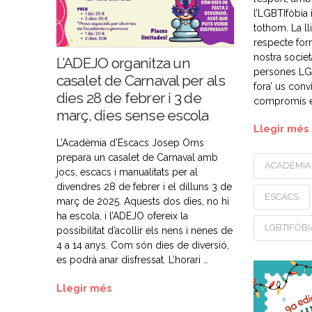
l’LGBTIfòbia 
tothom. La llib
respecte form
nostra societ
L’ADEJO organitza un
persones LGB
casalet de Carnaval per als
fora’ us con
dies 28 de febrer i 3 de
compromís e
març, dies sense escola
Llegir més
L’Acadèmia d’Escacs Josep Oms
prepara un casalet de Carnaval amb
ACADÈMIA
jocs, escacs i manualitats per al
divendres 28 de febrer i el dilluns 3 de
ESCACS
març de 2025. Aquests dos dies, no hi
ha escola, i l’ADEJO ofereix la
LGBTIFÒBI
possibilitat d’acollir els nens i nenes de
4 a 14 anys. Com són dies de diversió,
es podrà anar disfressat. L’horari …
Llegir més