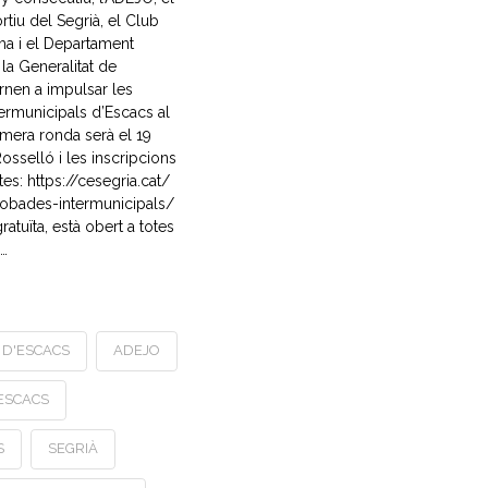
tiu del Segrià, el Club
a i el Departament
la Generalitat de
rnen a impulsar les
ermunicipals d’Escacs al
imera ronda serà el 19
osselló i les inscripcions
tes: https://cesegria.cat/
robades-intermunicipals/
 gratuïta, està obert a totes
 …
 D'ESCACS
ADEJO
ESCACS
S
SEGRIÀ