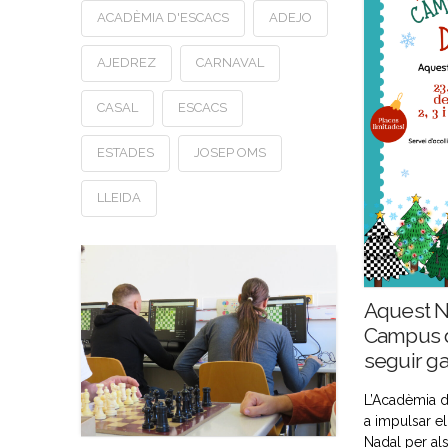
ACADÈMIA D'ESCACS
ADEJO
AJEDREZ
CARNAVAL
CASAL
ESCACS
ESTADES
JOSEP OMS
LLEIDA
Aquest N
Campus d
seguir g
L’Acadèmia 
a impulsar e
Nadal per als