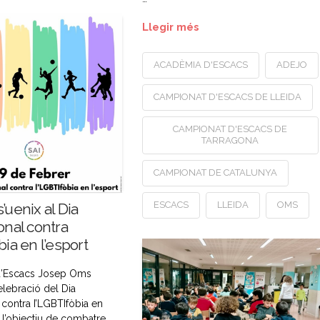
Llegir més
ACADÈMIA D'ESCACS
ADEJO
CAMPIONAT D'ESCACS DE LLEIDA
CAMPIONAT D'ESCACS DE
TARRAGONA
CAMPIONAT DE CATALUNYA
ESCACS
LLEIDA
OMS
’uenix al Dia
onal contra
bia en l’esport
d’Escacs Josep Oms
celebració del Dia
 contra I’LGBTIfòbia en
 l’objectiu de combatre