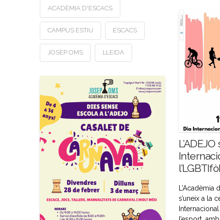
ACADÈMIA D'ESCACS
CAMPUS ESTIU
ESCACS
JOSEP OMS
LLEIDA
L’ADEJO s
Internaci
l’LGBTIfò
L’Acadèmia 
s’uneix a la 
Internacional
l’esport, amb