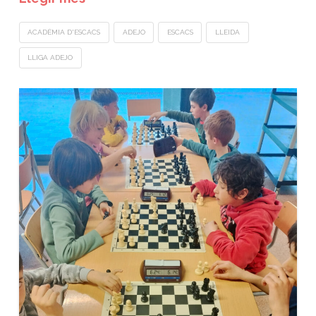
ACADÈMIA D'ESCACS
ADEJO
ESCACS
LLEIDA
LLIGA ADEJO