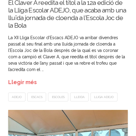
El Claver A reedita el títol a la 12a edició de
la Lliga Escolar ADEJO, que acaba amb una
lluïda jornada de cloenda a l’Escola Joc de
la Bola
La XII Lliga Escolar d’Escacs ADEJO va arribar divendres
passat al seu final amb una lluïda jornada de cloenda a
l’Escola Joc de la Bola després de la qual es va coronar
com a campió el Claver A, que reedita el títol després de la
seva victòria de l’any passat i que va rebre el trofeu que
l’acredita com el …
Llegir més
ADEJO
ESCACS
ESCOLES
LLEIDA
LLIGA ADEJO