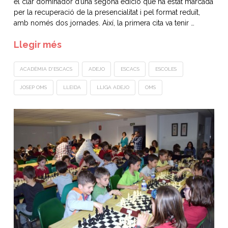
el clar dominador d’una segona edició que ha estat marcada
per la recuperació de la presencialitat i pel format reduït,
amb només dos jornades. Així, la primera cita va tenir …
Llegir més
ACADÈMIA D'ESCACS
ADEJO
ESCACS
ESCOLES
JOSEP OMS
LLEIDA
LLIGA ADEJO
OMS