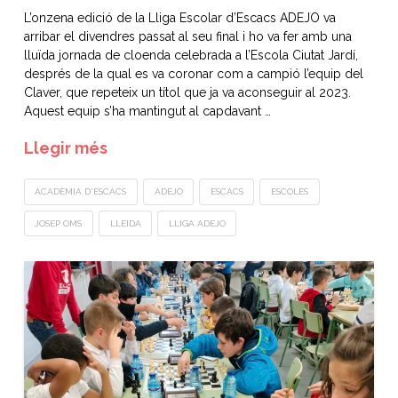
L’onzena edició de la Lliga Escolar d’Escacs ADEJO va
arribar el divendres passat al seu final i ho va fer amb una
lluïda jornada de cloenda celebrada a l’Escola Ciutat Jardí,
després de la qual es va coronar com a campió l’equip del
Claver, que repeteix un títol que ja va aconseguir al 2023.
Aquest equip s’ha mantingut al capdavant …
Llegir més
ACADÈMIA D'ESCACS
ADEJO
ESCACS
ESCOLES
JOSEP OMS
LLEIDA
LLIGA ADEJO