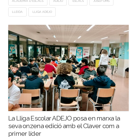
ACADÈMIA D'ESCACS
ADEJO
ESCACS
JOSEP OMS
LLEIDA
LLIGA ADEJO
La Lliga Escolar ADEJO posa en marxa la
seva onzena edició amb el Claver com a
primer líder