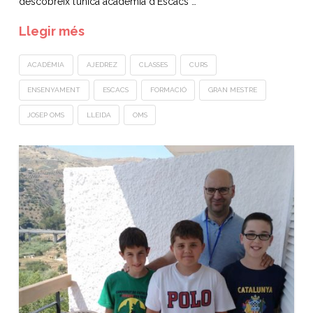
descobreix l’única acadèmia d’Escacs …
Llegir més
ACADÈMIA
AJEDREZ
CLASSES
CURS
ENSENYAMENT
ESCACS
FORMACIÓ
GRAN MESTRE
JOSEP OMS
LLEIDA
OMS