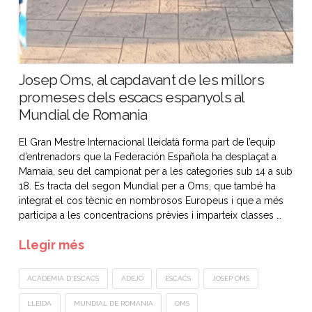
Josep Oms, al capdavant de les millors
promeses dels escacs espanyols al
Mundial de Romania
El Gran Mestre Internacional lleidatà forma part de l’equip
d’entrenadors que la Federación Española ha desplaçat a
Mamaia, seu del campionat per a les categories sub 14 a sub
18. Es tracta del segon Mundial per a Oms, que també ha
integrat el cos tècnic en nombrosos Europeus i que a més
participa a les concentracions prèvies i imparteix classes …
Llegir més
ACADÈMIA D'ESCACS
ADEJO
ESCACS
JOSEP OMS
LLEIDA
MUNDIAL DE ROMANIA
OMS