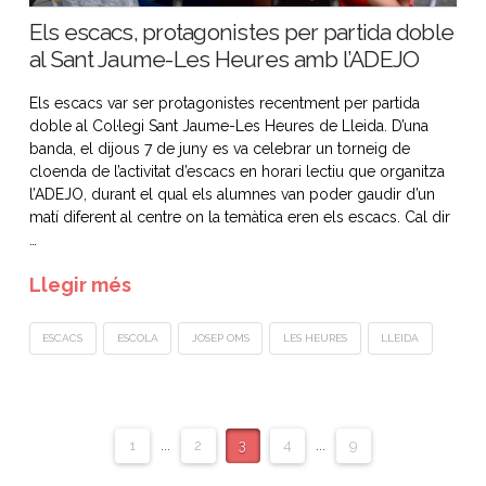
Els escacs, protagonistes per partida doble
al Sant Jaume-Les Heures amb l’ADEJO
Els escacs var ser protagonistes recentment per partida
doble al Col·legi Sant Jaume-Les Heures de Lleida. D’una
banda, el dijous 7 de juny es va celebrar un torneig de
cloenda de l’activitat d’escacs en horari lectiu que organitza
l’ADEJO, durant el qual els alumnes van poder gaudir d’un
matí diferent al centre on la temàtica eren els escacs. Cal dir
…
Llegir més
ESCACS
ESCOLA
JOSEP OMS
LES HEURES
LLEIDA
1
...
2
3
4
...
9