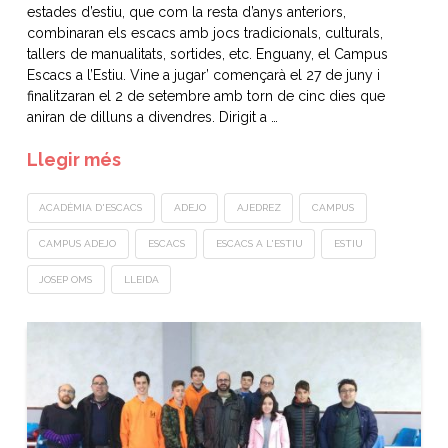
estades d’estiu, que com la resta d’anys anteriors,
combinaran els escacs amb jocs tradicionals, culturals,
tallers de manualitats, sortides, etc. Enguany, el Campus
Escacs a l’Estiu. Vine a jugar’ començarà el 27 de juny i
finalitzaran el 2 de setembre amb torn de cinc dies que
aniran de dilluns a divendres. Dirigit a …
Llegir més
ACADÈMIA D'ESCACS
ADEJO
AJEDREZ
CAMPUS
CAMPUS ADEJO
ESCACS
ESCACS A L'ESTIU
ESTIU
JOSEP OMS
LLEIDA