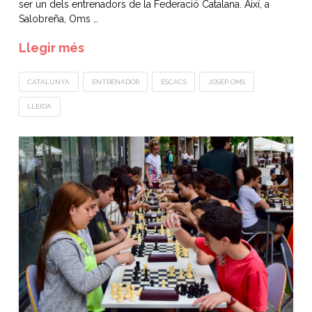
ser un dels entrenadors de la Federació Catalana. Així, a
Salobreña, Oms …
Llegir més
CATALUNYA
ENTRENADOR
ESCACS
JOSEP OMS
LLEIDA