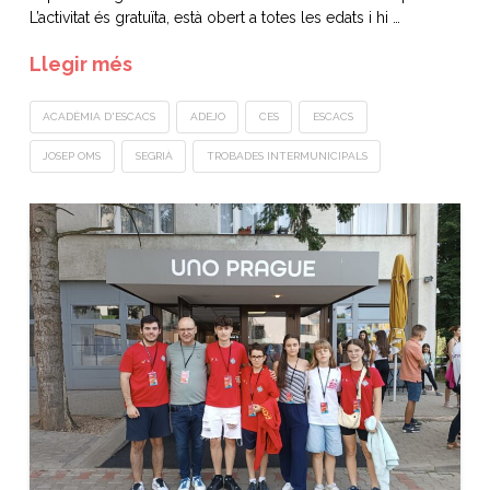
L’activitat és gratuïta, està obert a totes les edats i hi …
Llegir més
ACADÈMIA D'ESCACS
ADEJO
CES
ESCACS
JOSEP OMS
SEGRIÀ
TROBADES INTERMUNICIPALS